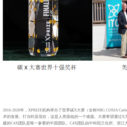
2016-2020
年，
XPRIZE
机构
举办
了世界碳
X
大赛（全称
NRG COSIA Carb
术的发展。
打当时及现在，这是人类面临的一个难题。大赛希望通过
X
建的
C4X
团队是唯一
参赛
的中国团队。
C4X
团队由中科院兰化所、浙江