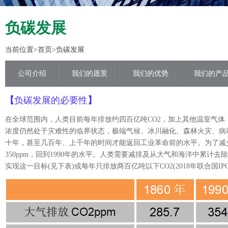
负碳发展
当前位置>
首页
>负碳发展
公司介绍
我们的愿景
我们的优势
我们的产
【
负碳发展的必要性
】
在全球范围内，人类目前每年排放约四百亿吨
CO2
，加上其他温室气体
浓度仍然处于灾难性的临界状态，极端气候、冰川融化、森林火灾、病
十年，甚至几百年、上千年的时间才能返回工业革命前的水平。为了减
350ppm
，回到
1990
年的水平。人类需要减排及从大气和海洋中累计去除
实现这一目标
(
见下表
)
或每年只排放两百亿吨以下
CO
2(2018
年联合国
IP