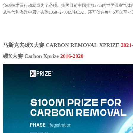
负
碳技术及行动就成为了必须。按照目前中国排放
27%的世界温室气体
从空气和海洋中累计去除1350~2700亿吨CO2，还可创造每年5万亿至
马斯克去碳
X
大赛
CARBON REMOVAL XPRIZE
2021
碳
X
大赛
Carbon Xprize
2016-2020