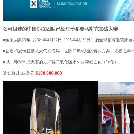
公司
组建的中国
C4X
团队已经注册参赛
马斯克去碳大赛
■
这项为期四年（
2021
年
4
月
22
日
-2025
年
4
月
22
日）的全球竞赛邀请来自
■
创造和展示直接从大气或海洋中
去除
二氧化碳的解决方案，规模在年
■
以一种对环境无害的方式将二氧化碳永久封存或固化
（转化）
。
$100,000,000
奖金总计1亿美元